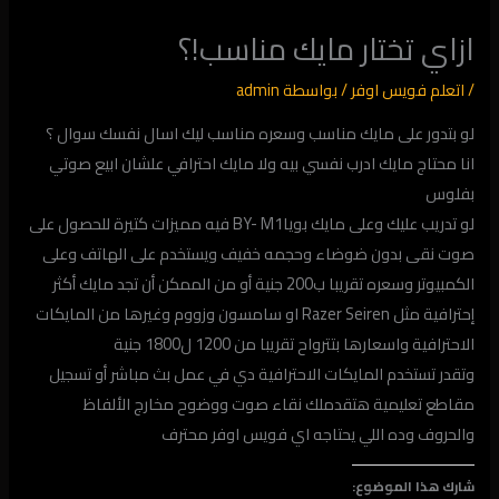
ازاي تختار مايك مناسب!؟
/
اتعلم فويس اوفر
/ بواسطة
admin
لو بتدور على مايك مناسب وسعره مناسب ليك اسال نفسك سوال ؟
انا محتاج مايك ادرب نفسي بيه ولا مايك احترافي علشان ابيع صوتي
بفلوس
لو تدريب عليك وعلى مايك بوياBY- M1 فيه مميزات كتيرة للحصول على
صوت نقى بدون ضوضاء وحجمه خفيف ويستخدم على الهاتف وعلى
الكمبيوتر وسعره تقريبا ب200 جنية أو من الممكن أن تجد مايك أكثر
إحترافية مثل Razer Seiren او سامسون وزووم وغيرها من المايكات
الاحترافية واسعارها بتترواح تقريبا من 1200 ل1800 جنية
وتقدر تستخدم المايكات الاحترافية دي في عمل بث مباشر أو تسجيل
مقاطع تعليمية هتقدملك نقاء صوت ووضوح مخارج الألفاظ
والحروف وده اللي يحتاجه اي فويس اوفر محترف
شارك هذا الموضوع: