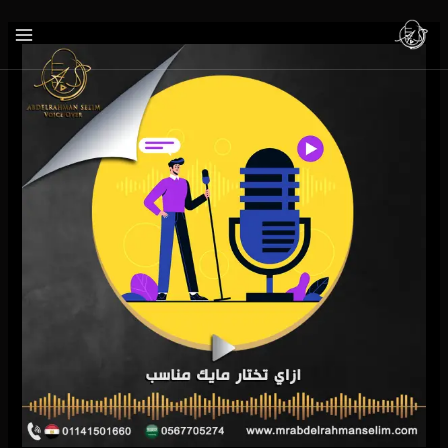
خطي
لى
لمحتوى