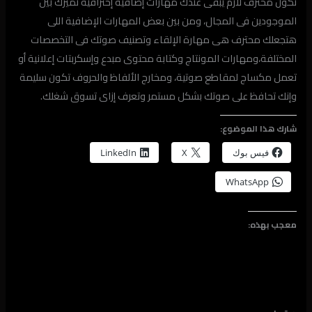
تكون محترف لازم يبقى عندك مهارات إضافية إحترافية تميزك بين
الموجودين فى المجال، ومن بين بعض المهارات الإضافية اللى
هتجعلك محترف هى مهارة الإلقاء وتصنيف صوتك فى التخصصات
المختلفة،ومهارات المونتاج وكتابة محتوى مبدع وإسكربتات إعلانية أو
تعمل مكساج لمقاطع صوتية، ومخارج الألفاظ والحروف تكون سليمة
وإنك تحافظ على صوتك بشكل مستمر وتعرف إزاى تسوق شغلك.
شارك هذا الموضوع:
فيس بوك
X
LinkedIn
WhatsApp
معجب بهذه: