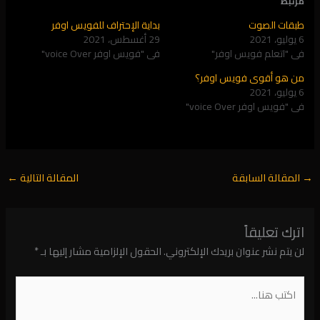
مرتبط
طبقات الصوت
بداية الإحتراف للفويس اوفر
6 يوليو، 2021
29 أغسطس، 2021
في "اتعلم فويس اوفر"
في "فويس اوفر voice Over"
من هو أقوى فويس اوفر؟
6 يوليو، 2021
في "فويس اوفر voice Over"
→
المقالة السابقة
المقالة التالية
←
اترك تعليقاً
لن يتم نشر عنوان بريدك الإلكتروني.
الحقول الإلزامية مشار إليها بـ
*
اكتب
هنا...