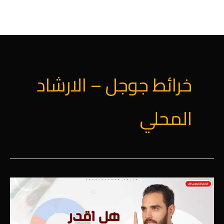
خطي
لى
لمحتوى
خرائط جوجل – الارشاد
المحلي
هل
اقدر
اكسب