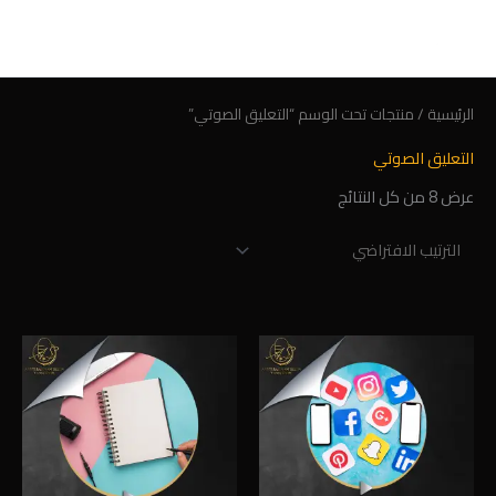
خطي
لى
لمحتوى
الرئيسية
/ منتجات تحت الوسم “التعليق الصوتي”
التعليق الصوتي
عرض ⁦8⁩ من كل النتائج