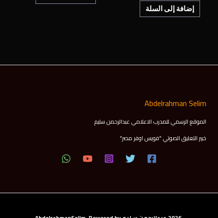
إضافة إلى السلة
Abdelrahman Selim
الموقع الرسمي للمدرب الاعلامي عبدالرحمن سليم
خبير التعليق الصوتي "فويس اوفر مصر"
2026 عبدالرحمن سليم AbdelrahmanSelim Powered by