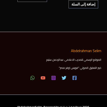
إضافة إلى السلة
Abdelrahman Selim
الموقع الرسمي للمدرب الاعلامي عبدالرحمن سليم
خبير التعليق الصوتي "فويس اوفر مصر"
2026 عبدالرحمن سليم AbdelrahmanSelim Powered by