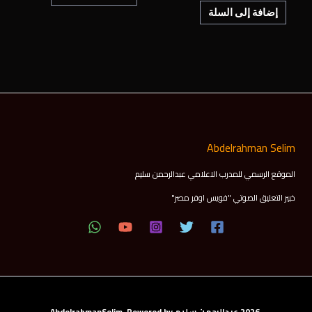
إضافة إلى السلة
Abdelrahman Selim
الموقع الرسمي للمدرب الاعلامي عبدالرحمن سليم
خبير التعليق الصوتي "فويس اوفر مصر"
2026 عبدالرحمن سليم AbdelrahmanSelim Powered by