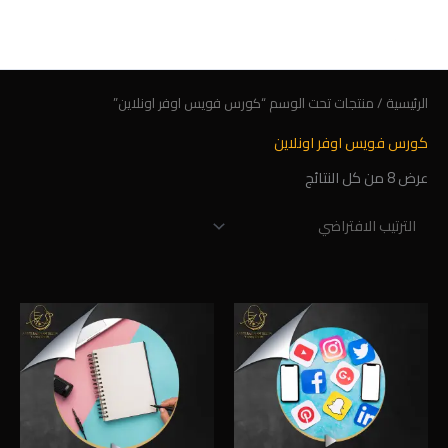
خطي
لى
لمحتوى
الرئيسية
/ منتجات تحت الوسم “كورس فويس اوفر اونلاين”
كورس فويس اوفر اونلاين
عرض ⁦8⁩ من كل النتائج